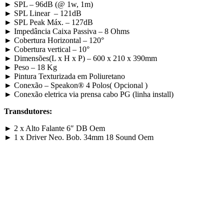
► SPL – 96dB (@ 1w, 1m)
► SPL Linear – 121dB
► SPL Peak Máx. – 127dB
► Impedância Caixa Passiva – 8 Ohms
► Cobertura Horizontal – 120°
► Cobertura vertical – 10°
► Dimensões(L x H x P) – 600 x 210 x 390mm
► Peso – 18 Kg
► Pintura Texturizada em Poliuretano
► Conexão – Speakon® 4 Polos( Opcional )
► Conexão eletrica via prensa cabo PG (linha install)
Transdutores:
► 2 x Alto Falante 6″ DB Oem
► 1 x Driver Neo. Bob. 34mm 18 Sound Oem