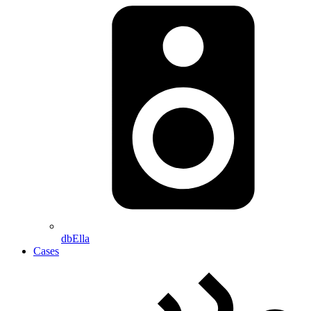
dbElla
Cases