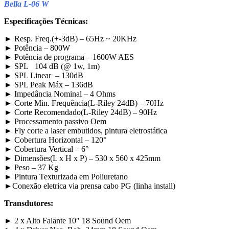
Bella L-06 W
Especificações Técnicas:
► Resp. Freq.(+-3dB) – 65Hz ~ 20KHz
► Potência – 800W
► Potência de programa – 1600W AES
► SPL 104 dB (@ 1w, 1m)
► SPL Linear – 130dB
► SPL Peak Máx – 136dB
► Impedância Nominal – 4 Ohms
► Corte Min. Frequência(L-Riley 24dB) – 70Hz
► Corte Recomendado(L-Riley 24dB) – 90Hz
► Processamento passivo Oem
► Fly corte a laser embutidos, pintura eletrostática
► Cobertura Horizontal – 120°
► Cobertura Vertical – 6°
► Dimensões(L x H x P) – 530 x 560 x 425mm
► Peso – 37 Kg
► Pintura Texturizada em Poliuretano
►Conexão eletrica via prensa cabo PG (linha install)
Transdutores:
► 2 x Alto Falante 10″ 18 Sound Oem