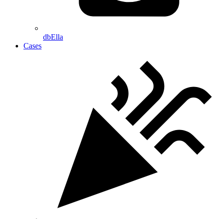
dbElla
Cases