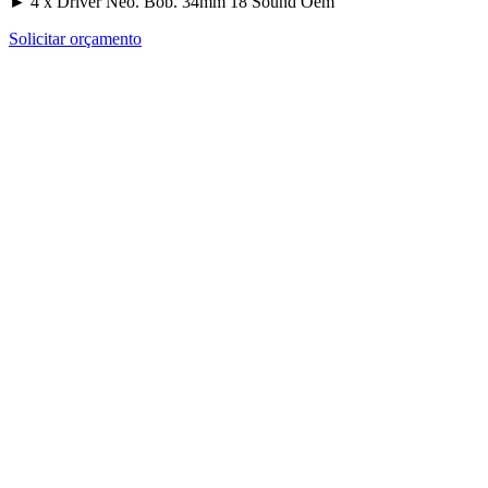
► 4 x Driver Neo. Bob. 34mm 18 Sound Oem
Solicitar orçamento