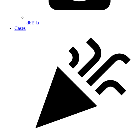
dbElla
Cases