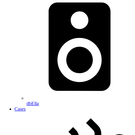
dbElla
Cases