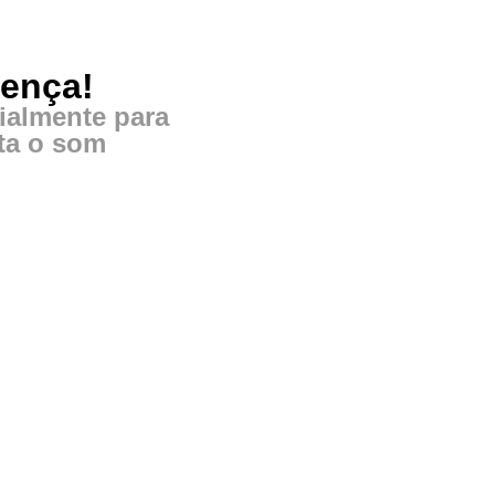
rença!
ialmente para
nta o som