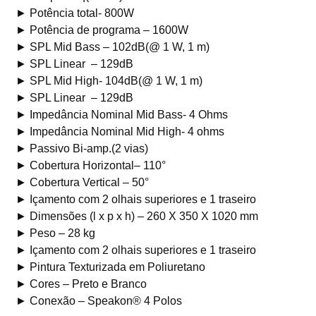
► Potência total- 800W
► Potência de programa – 1600W
► SPL Mid Bass – 102dB(@ 1 W, 1 m)
► SPL Linear – 129dB
► SPL Mid High- 104dB(@ 1 W, 1 m)
► SPL Linear – 129dB
► Impedância Nominal Mid Bass- 4 Ohms
► Impedância Nominal Mid High- 4 ohms
► Passivo Bi-amp.(2 vias)
► Cobertura Horizontal– 110°
► Cobertura Vertical – 50°
► Içamento com 2 olhais superiores e 1 traseiro
► Dimensões (l x p x h) – 260 X 350 X 1020 mm
► Peso – 28 kg
► Içamento com 2 olhais superiores e 1 traseiro
► Pintura Texturizada em Poliuretano
► Cores – Preto e Branco
► Conexão – Speakon® 4 Polos