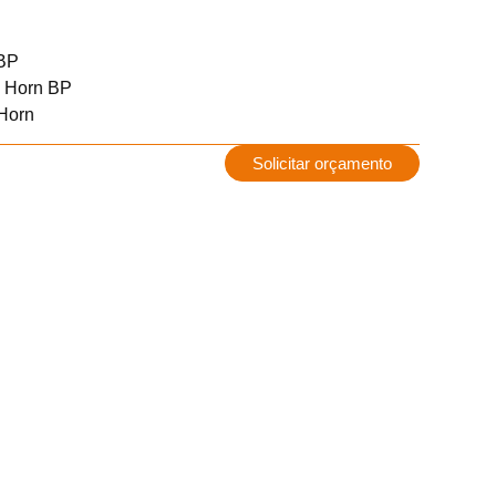
 BP
m Horn BP
Horn
Solicitar orçamento