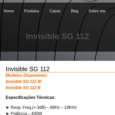
Home
Produtos
Cases
Blog
Sobre nós
Invisible SG 112
Invisible SG 112
Modelos Disponíveis:
Invisible SG 112 W
Invisible SG 112 B
Especificações Técnicas:
► Resp. Freq.(+-3dB) – 68Hz ~ 18KHz
► Potência – 400W