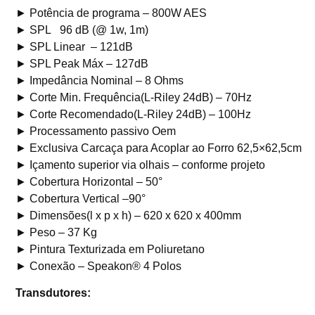
► Potência de programa – 800W AES
► SPL 96 dB (@ 1w, 1m)
► SPL Linear – 121dB
► SPL Peak Máx – 127dB
► Impedância Nominal – 8 Ohms
► Corte Min. Frequência(L-Riley 24dB) – 70Hz
► Corte Recomendado(L-Riley 24dB) – 100Hz
► Processamento passivo Oem
► Exclusiva Carcaça para Acoplar ao Forro 62,5×62,5cm
► Içamento superior via olhais – conforme projeto
► Cobertura Horizontal – 50°
► Cobertura Vertical –90°
► Dimensões(l x p x h) – 620 x 620 x 400mm
► Peso – 37 Kg
► Pintura Texturizada em Poliuretano
► Conexão – Speakon® 4 Polos
Transdutores: