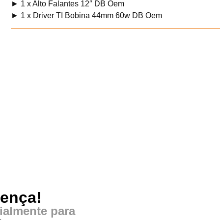
► 1 x Alto Falantes 12″ DB Oem
► 1 x Driver TI Bobina 44mm 60w DB Oem
rença!
ialmente para