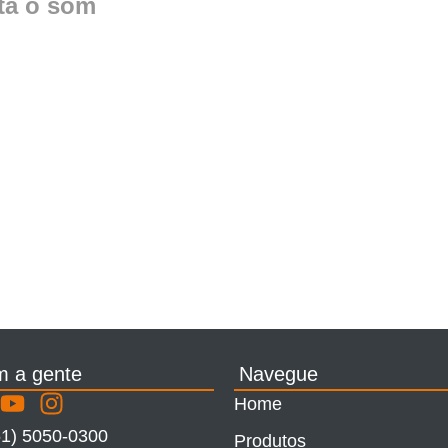
nta o som
m a gente
Navegue
Home
51) 5050-0300
Produtos