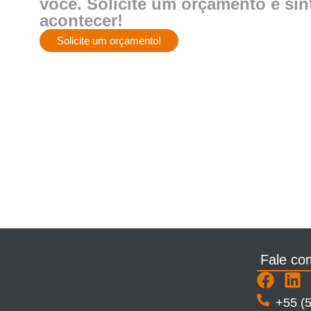
você. Solicite um orçamento e si
acontecer!
Solicite um orçamento!
Fale co
+55 (