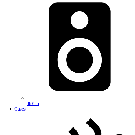
dbElla
Cases