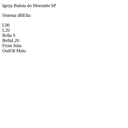
Igreja Batista do Morumbi SP
Sistema dBElla:
L06
L20
Bella S
BellaL20
Front Julia
OutFill Malu