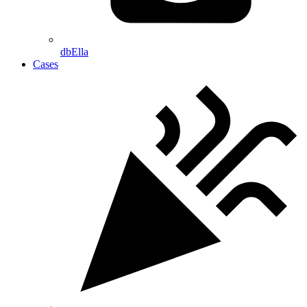
dbElla
Cases